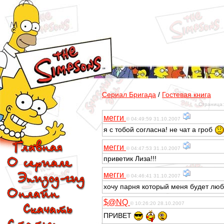
Сериал Бригада
/
Гостевая книга
Страница
мегги
© 04:49:59 31.10.2007
я с тобой согласна! не чат а гроб
мегги
© 04:47:53 31.10.2007
приветик Лиза!!!
мегги
© 04:46:41 31.10.2007
хочу парня который меня будет люб
$@NQ
© 10:26:20 28.10.2007
ПРИВЕТ