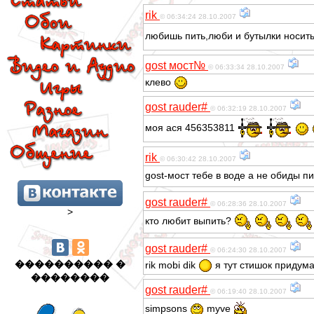
rik
© 06:34:24 28.10.2007
любишь пить,люби и бутылки носит
gost мост№
© 06:33:34 28.10.2007
клево
gost rauder#
© 06:32:19 28.10.2007
моя ася 456353811
rik
© 06:30:42 28.10.2007
gost-мост тебе в воде а не обиды п
gost rauder#
© 06:28:36 28.10.2007
>
кто любит выпить?
gost rauder#
© 06:24:30 28.10.2007
���������� �
rik mobi dik
я тут стишок придума
��������
gost rauder#
© 06:19:40 28.10.2007
simpsons
myve