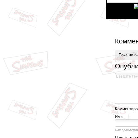
Введите код:
Коммен
Пока не б
Опубли
Комментиров
Имя
Отображается
Подписатьс