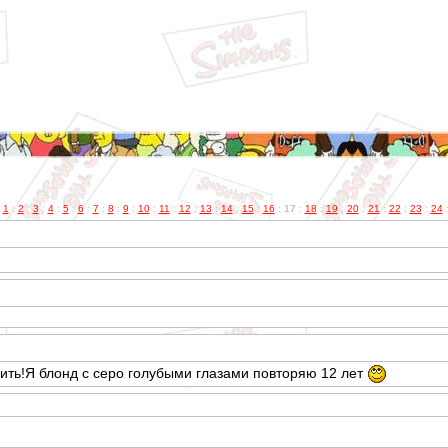
:
1
:
2
:
3
:
4
:
5
:
6
:
7
:
8
:
9
:
10
:
11
:
12
:
13
:
14
:
15
:
16
:
17
:
18
:
19
:
20
:
21
:
22
:
23
:
24
ить!Я блонд с серо голубыми глазами повторяю 12 лет