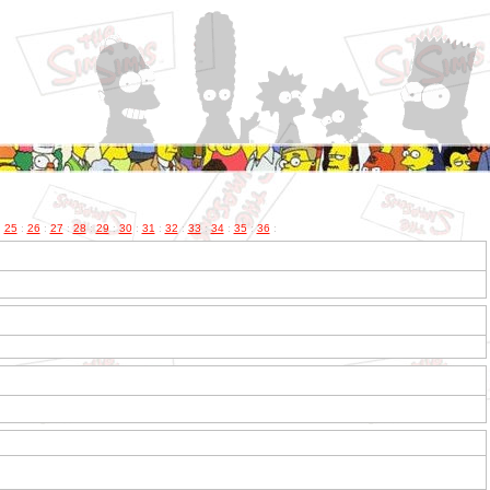
:
25
:
26
:
27
:
28
:
29
:
30
:
31
:
32
:
33
:
34
:
35
:
36
: