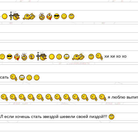
ь
хи хи хо хо
исать
я люблю выпит
Л если хочешь стать звездой шевели своей пиздой!!!