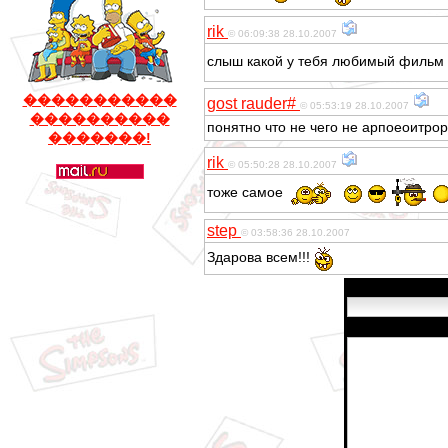
rik
© 06:09:38 28.10.2007
слыш какой у тебя любимый фильм
�����������
gost rauder#
© 05:53:19 28.10.2007
����������
понятно что не чего не арпоеоитро
�������!
rik
© 05:50:28 28.10.2007
тоже самое
step
© 03:58:36 28.10.2007
Здарова всем!!!
Имя:
Сообщение: