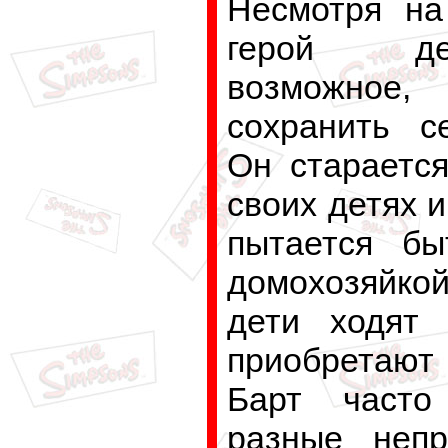
Несмотря на
герой д
возможн
сохранить с
Он старается
своих детях и
пытается бы
домохозяйко
дети ходят 
приобретаю
Барт часто
разные непр