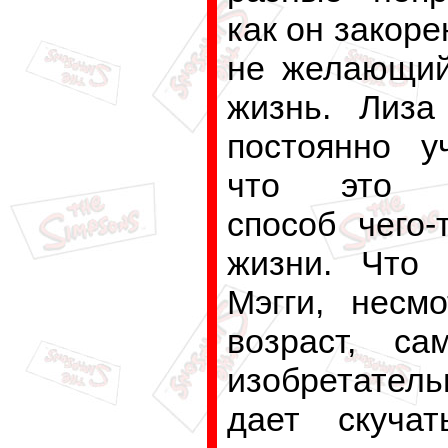
как он закоре
не желающий
жизнь. Лиза
постоянно уч
что это е
способ чего-
жизни. Что 
Мэгги, несм
возраст, с
изобретател
дает скуча