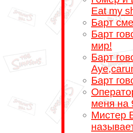
Eat my sh
Барт см
Барт гов
мир!
Барт гов
Aye,car
Барт гов
Операто
меня на 
Мистер 
называе