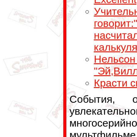
Учитель
говорит:
насчита
калькул
Нельсон 
"Эй,Вилл
Красти 
События, 
увлекательн
многосерийн
мультфильме