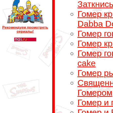
Заткнись
Гомер кр
Dabba Do
Рекомендуем посмотреть
Гомер го
сериалы!
Гомер к
Гомер го
сake
Гомер р
Священн
Гомером
Гомер и 
Гомер и 