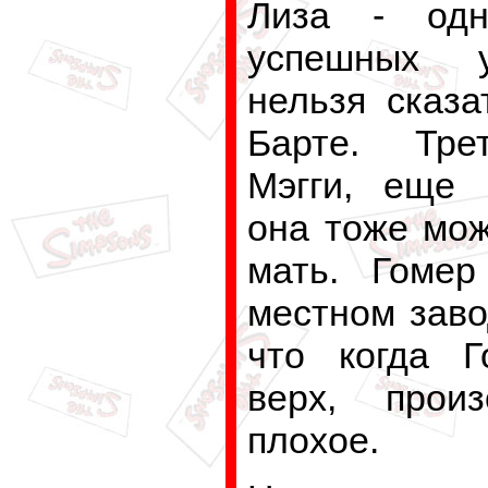
Лиза - од
успешных у
нельзя сказа
Барте. Тре
Мэгги, еще 
она тоже мож
мать. Гомер
местном заво
что когда Г
верх, произ
плохое.