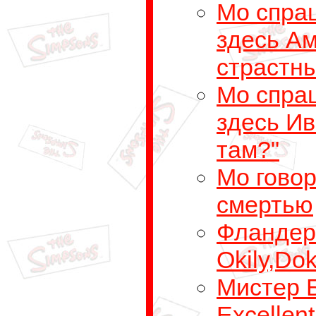
Мо спра
здесь А
страстны
Мо спра
здесь Ив
там?"
Мо говор
смертью
Фландер
Okily,Dok
Мистер 
Excellent