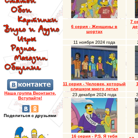
7 с
6 серия - Женщины в
де
шортах
11 ноября 2024 года
11 серия - Человек, который
слишком много летал
Наша группа Вконтакте.
23 декабря 2024 года
Вступайте!
Поделиться с друзьями
16 серия - P.S. Я тебя