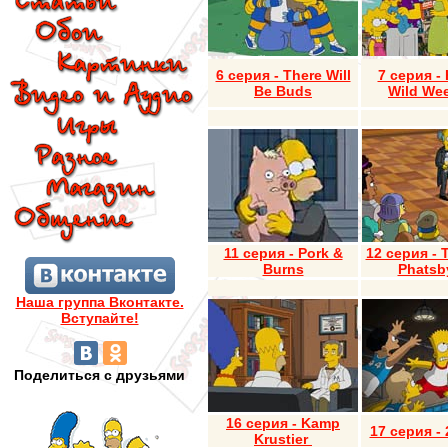
6 серия - There Will
7 серия -
Be Buds
Wild We
11 серия - Pork &
12 серия - 
Burns
Phatsby
Наша группа Вконтакте.
Вступайте!
Поделиться с друзьями
16 серия -
Kamp
17 серия - 
Krustier