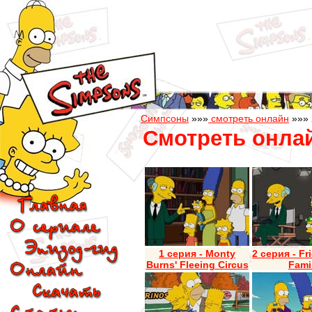
Симпсоны
»»»
смотреть онлайн
»»» 
Смотреть онла
1 серия - Monty
2 серия - Fr
Burns' Fleeing Circus
Fami