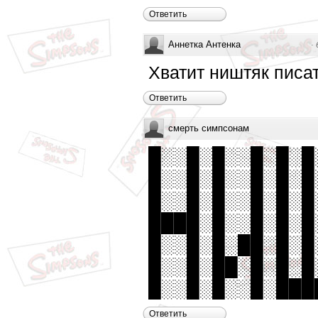
Ответить
Аннетка Антенка
·
Хватит ништяк писа
Ответить
смерть симпсонам
█░░█░█░░█░█░█
█░░█░█░░█░█░█
█░░█░█░░█░█░█
████░█░░█░█░█
█░░█░█░██░█░█
█░░█░██░█░█░█
█░░█░█░░█░███
Ответить