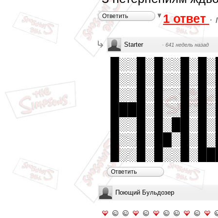
1 ответ
Ответить
·
Starter
·
641 недель назад
█░░█░█░░█░█░
█░░█░█░░█░█░
█░░█░█░░█░█░
████░█░░█░█░
█░░█░█░██░█░
█░░█░██░█░█░
█░░█░█░░█░██
Ответить
Поющий Бyльдозер