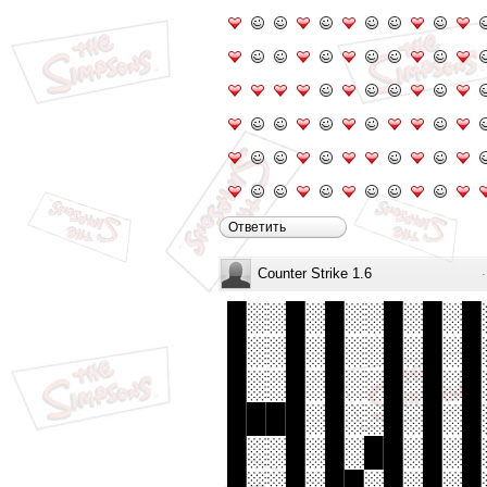
Ответить
Counter Strike 1.6
█░░█░█░░█░█░█
█░░█░█░░█░█░█
█░░█░█░░█░█░█
████░█░░█░█░█
█░░█░█░██░█░█
█░░█░██░█░█░█