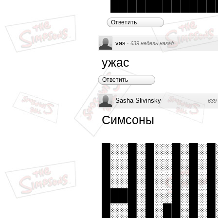
████████████
Ответить
vas
·
639 недель назад
ужас
Ответить
Sasha Slivinsky
·
639
Симсоны
█░░█░█░░█░█░█
█░░█░█░░█░█░█
█░░█░█░░█░█░█
████░█░░█░█░█
█░░█░█░██░█░█