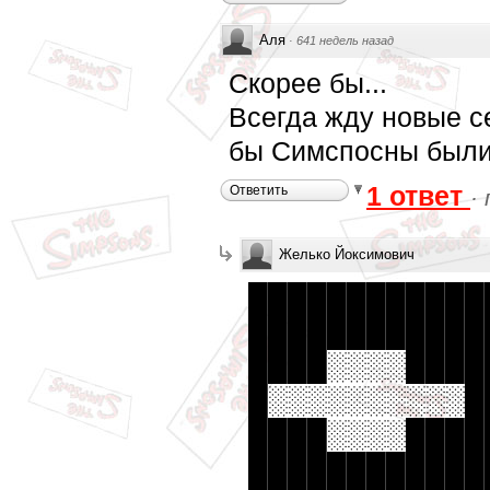
Аля
·
641 недель назад
Скорее бы...
Всегда жду новые с
бы Симспосны были
1 ответ
Ответить
·
Желько Йоксимович
████████████
████████████
████░░░░████
█░░░░░░░░░░█
████░░░░████
████████████