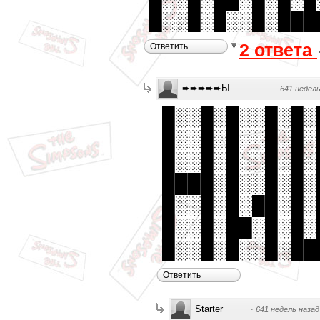
█░░█░█░░█░███
2 ответа
Ответить
➨➨➨➨➨Ы
·
641 недель
█░░█░█░░█░█░
█░░█░█░░█░█░
█░░█░█░░█░█░
████░█░░█░█░
█░░█░█░██░█░
█░░█░██░█░█░
█░░█░█░░█░██
Ответить
Starter
·
641 недель назад