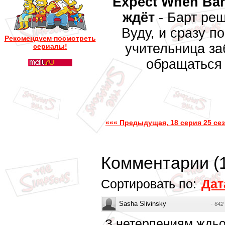
Expect When Bart
ждёт
- Барт ре
Вуду, и сразу по
Рекомендуем посмотреть
учительница за
сериалы!
обращаться
««« Предыдущая, 18 серия 25 се
Комментарии
(
Сортировать по:
Дат
Sasha Slivinsky
·
642
З нетерпениям ждьо