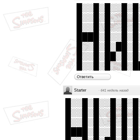
█░░█░█░░█░█
█░░█░█░░█░█
█░░█░█░░█░█
████░█░░█░█
█░░█░█░██░█
█░░█░██░█░█
█░░█░█░░█░█
Ответить
Starter
·
641 недель назад
█░░█░█░░█░█░█
█░░█░█░░█░█░█
█░░█░█░░█░█░█
████░█░░█░█░█