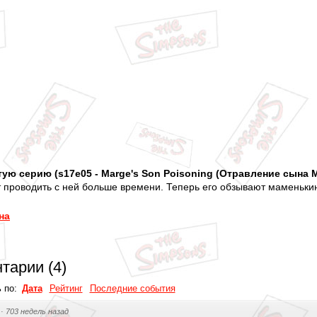
ую серию (s17e05 - Marge's Son Poisoning (Отравление сына
т проводить с ней больше времени. Теперь его обзывают маменьк
на
тарии
(
4
)
ь по:
Дата
Рейтинг
Последние события
·
703 недель назад