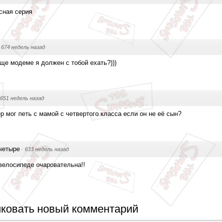
сная серия
·
674 недель назад
ще модеме я должен с тобой ехать?)))
651 недель назад
р мог петь с мамой с четвертого класса если он не её сын?
четыре
·
633 недель назад
велосипеде очаровательна!!
ковать новый комментарий