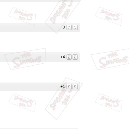
0
+4
+1