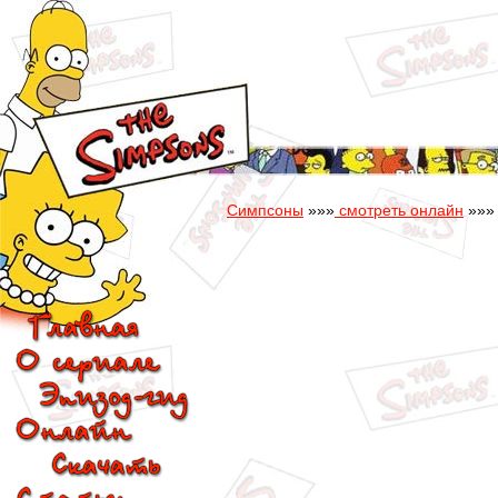
Симпсоны
»»»
смотреть онлайн
»»