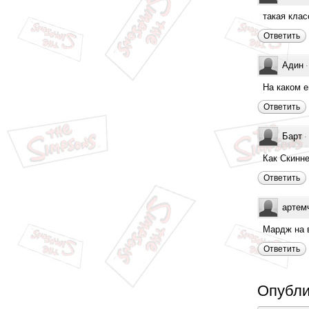
такая клас
Ответить
Адин
На каком е
Ответить
Барт
·
Как Скинне
Ответить
артем
Мардж на 
Ответить
Опубли