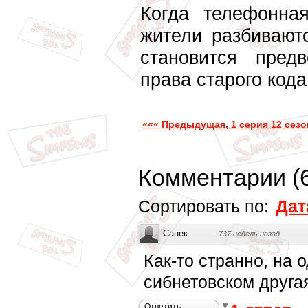
Когда телефонна
жители разбивают
становится пред
права старого кода.
««« Предыдущая, 1 серия 12 сезо
Комментарии
(
Сортировать по:
Дат
Санек
·
737 недель назад
Как-то странно, на 
сибнетовском другая
Ответить