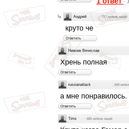
1 ответ
·
Андрей
·
717 недель назад
круто че
Ответить
Нижник Вячеслав
Хрень полная
Ответить
russianattack
·
690 недел
а мне понравилось.
Ответить
Tims
·
685 недель назад